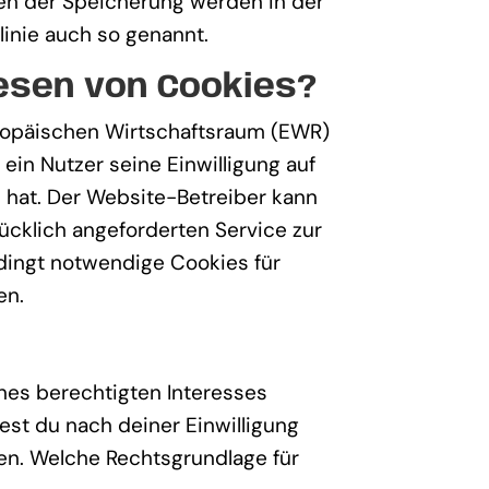
ten der Speicherung werden in der
inie auch so genannt.
esen von Cookies?
uropäischen Wirtschaftsraum (EWR)
in Nutzer seine Einwilligung auf
hat. Der Website-Betreiber kann
ücklich angeforderten Service zur
edingt notwendige Cookies für
en.
ines berechtigten Interesses
st du nach deiner Einwilligung
en. Welche Rechtsgrundlage für