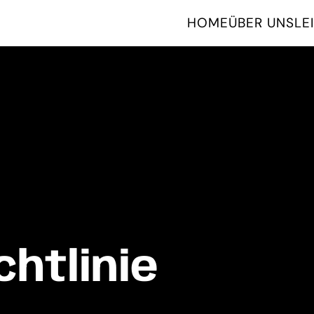
HOME
ÜBER UNS
LE
chtlinie