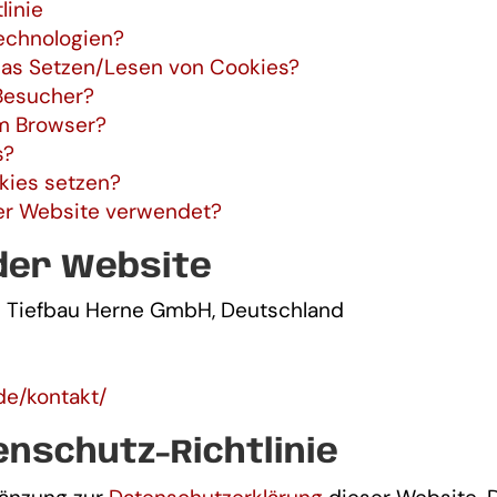
linie
echnologien?
 das Setzen/Lesen von Cookies?
Besucher?
em Browser?
s?
kies setzen?
er Website verwendet?
der Website
nd Tiefbau Herne GmbH, Deutschland
de/kontakt/
nschutz-Richtlinie